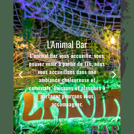
L'Animal Bar
L’animal Bar vous accueille, vous
pouvez venir à partir de 17h, nous
vous accueillons dans une
ambiance chaleureuse et
conviviale. Boissons et planches à
partager pourrons vous
accompagner.